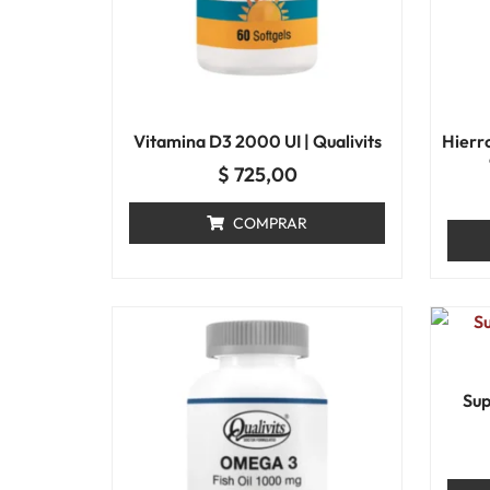
Vitamina D3 2000 UI | Qualivits
Hierr
$
725,00
COMPRAR
Su