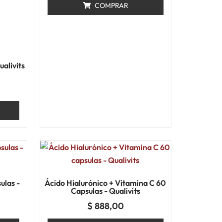
COMPRAR
alivits
ulas -
Ácido Hialurónico + Vitamina C 60
Capsulas - Qualivits
$
888,00