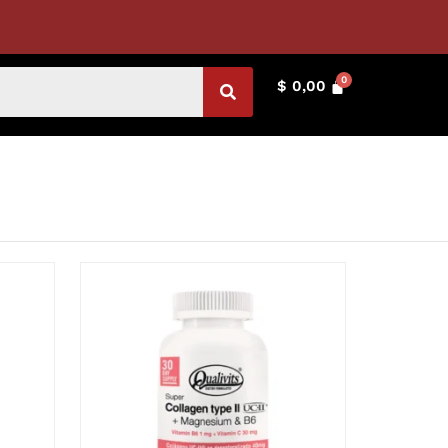
$
0,00