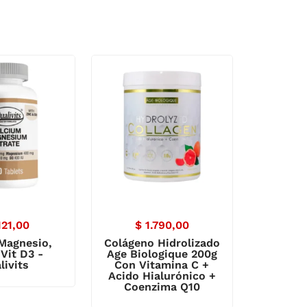
121,00
$
1.790,00
 Magnesio,
Colágeno Hidrolizado
 Vit D3 -
Age Biologique 200g
livits
Con Vitamina C +
Acido Hialurónico +
Coenzima Q10