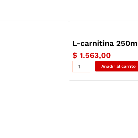
L-carnitina 250m
$
1.563,00
L-
Añadir al carrito
carnitina
250mg
120
capsulas
-
qualivits
cantidad