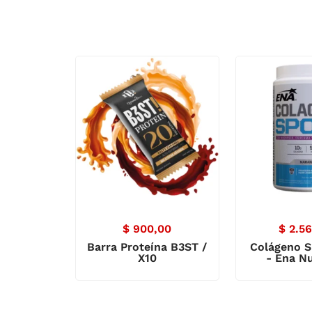
$
900,00
$
2.56
Barra Proteína B3ST /
Colágeno S
X10
- Ena Nu