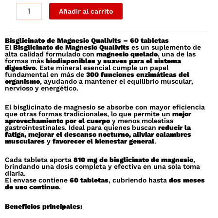
Bisglicinato
Añadir al carrito
de
Magnesio
Bisglicinato de Magnesio Qualivits – 60 tabletas
-
El
Bisglicinato de Magnesio Qualivits
es un suplemento de
60
alta calidad formulado con
magnesio quelado
, una de las
formas más
biodisponibles y suaves para el sistema
Tabletas
digestivo
. Este mineral esencial cumple un papel
fundamental en más de
300 funciones enzimáticas del
|
organismo
, ayudando a mantener el equilibrio muscular,
nervioso y energético.
Qualivits
cantidad
El bisglicinato de magnesio se absorbe con mayor eficiencia
que otras formas tradicionales, lo que permite un
mejor
aprovechamiento por el cuerpo
y menos molestias
gastrointestinales. Ideal para quienes buscan
reducir la
fatiga, mejorar el descanso nocturno, aliviar calambres
musculares
y
favorecer el bienestar general
.
Cada tableta aporta
810 mg de bisglicinato de magnesio
,
brindando una dosis completa y efectiva en una sola toma
diaria.
El envase contiene
60 tabletas
, cubriendo hasta
dos meses
de uso continuo
.
Beneficios principales: