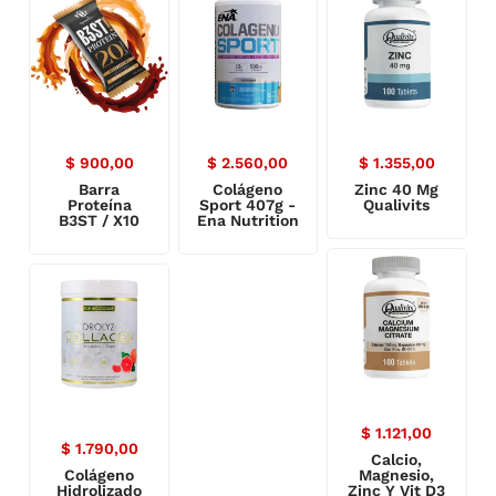
$
900,00
$
2.560,00
$
1.355,00
Barra
Colágeno
Zinc 40 Mg
Proteína
Sport 407g -
Qualivits
B3ST / X10
Ena Nutrition
$
1.121,00
$
1.790,00
Calcio,
Colágeno
Magnesio,
Hidrolizado
Zinc Y Vit D3