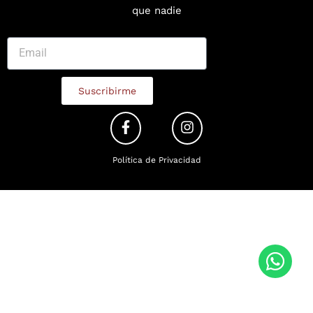
que nadie
Suscribirme
Política de Privacidad
W
h
a