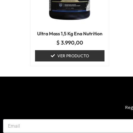
se
pueden
elegir
en
Ultra Mass 1,5 Kg Ena Nutrition
la
página
$
3.990,00
de
VER PRODUCTO
producto
Reg