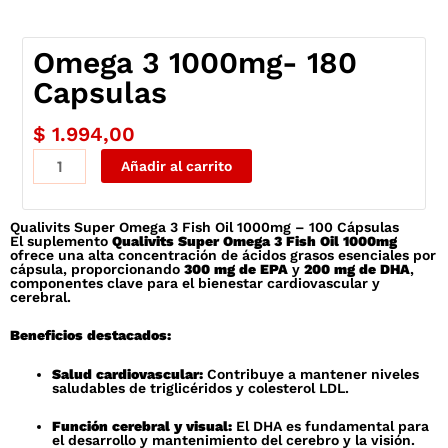
Omega 3 1000mg- 180
Capsulas
$
1.994,00
Omega
Añadir al carrito
3
1000mg-
Qualivits Super Omega 3 Fish Oil 1000mg – 100 Cápsulas
180
El suplemento
Qualivits Super Omega 3 Fish Oil 1000mg
Capsulas
ofrece una alta concentración de ácidos grasos esenciales por
cápsula, proporcionando
300 mg de EPA
y
200 mg de DHA
,
cantidad
componentes clave para el bienestar cardiovascular y
cerebral.
Beneficios destacados:
Salud cardiovascular:
Contribuye a mantener niveles
saludables de triglicéridos y colesterol LDL.
Función cerebral y visual:
El DHA es fundamental para
el desarrollo y mantenimiento del cerebro y la visión.