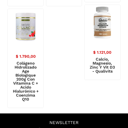
$
1.121,00
$
1.790,00
Calcio,
Colágeno
Magnesio,
Hidrolizado
Zinc Y Vit D3
Age
- Qualivits
Biologique
200g Con
Vitamina C +
Acido
Hialurónico +
Coenzima
Q10
NEWSLETTER