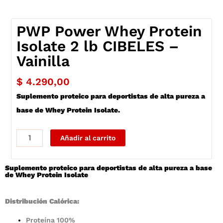
PWP Power Whey Protein
Isolate 2 lb CIBELES –
Vainilla
$
4.290,00
Suplemento proteico para deportistas de alta pureza a
base de Whey Protein Isolate.
PWP
Añadir al carrito
Power
Whey
Suplemento proteico para deportistas de alta pureza a base
Protein
de Whey Protein Isolate
Isolate
2
Distribución Calórica:
lb
CIBELES
Proteína 100%