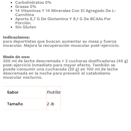
Carbohidratos 0%
-
Grasas 0%
14 Vitaminas Y 14 Minerales Con El Agregado De L-
Vainilla
Carnitina
cantidad
Aporta 6,7 G De Glutamina Y 8,1 G De BCAAs Por
Porción.
Sin Gluten
Indicaciones:
para deportistas que buscan aumentar su masa y fuerza
muscular. Mejora la recuperación muscular post-ejercicio.
Modo de uso:
200 ml de leche descremada + 2 cucharas dosificadoras (40 g)
post-ejercicio inmediato para mayor efecto. También se
puede consumir una cucharada (20 g) en 100 ml de leche
descremada en la noche para prevenir el catabolismo
muscular nocturno.
Sabor
Frutilla
Tamaño
2 lb