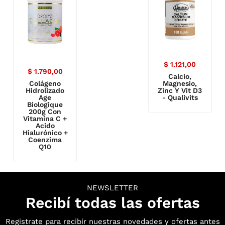
$
1.121,00
$
1.790,00
Calcio,
Colágeno
Magnesio,
Hidrolizado
Zinc Y Vit D3
Age
- Qualivits
Biologique
200g Con
Vitamina C +
Acido
Hialurónico +
Coenzima
Q10
NEWSLETTER
Recibí todas las ofertas
Registrate para recibir nuestras novedades y ofertas antes