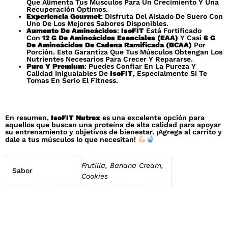
Que Alimenta Tus Músculos Para Un Crecimiento Y Una
Recuperación Óptimos.
Experiencia Gourmet
: Disfruta Del Aislado De Suero Con
Uno De Los Mejores Sabores Disponibles.
Aumento De Aminoácidos
:
IsoFIT
Está Fortificado
Con
12 G De Aminoácidos Esenciales (EAA)
Y Casi
6 G
De Aminoácidos De Cadena Ramificada (BCAA)
Por
Porción. Esto Garantiza Que Tus Músculos Obtengan Los
Nutrientes Necesarios Para Crecer Y Repararse.
Puro Y Premium
: Puedes Confiar En La Pureza Y
Calidad Inigualables De
IsoFIT
, Especialmente Si Te
Tomas En Serio El Fitness.
En resumen,
IsoFIT Nutrex
es una excelente opción para
aquellos que buscan una proteína de alta calidad para apoyar
su entrenamiento y objetivos de bienestar. ¡Agrega al carrito y
dale a tus músculos lo que necesitan!
Frutilla, Banana Cream,
Sabor
Cookies