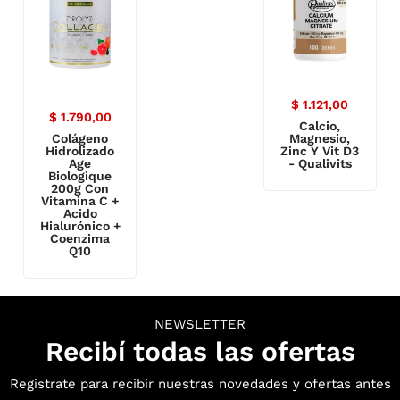
$
1.121,00
$
1.790,00
Calcio,
Colágeno
Magnesio,
Hidrolizado
Zinc Y Vit D3
Age
- Qualivits
Biologique
200g Con
Vitamina C +
Acido
Hialurónico +
Coenzima
Q10
NEWSLETTER
Recibí todas las ofertas
Registrate para recibir nuestras novedades y ofertas antes