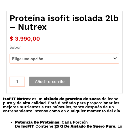
Proteína isofit isolada 2lb
– Nutrex
$
3.990,00
Proteína
Sabor
isofit
isolada
2lb
-
Nutrex
Añadir al carrito
cantidad
IsoFIT Nutrex
es un
aislado de proteína de suero
de leche
puro y de alta calidad. Está diseñado para proporcionar los
mejores nutrientes a tus músculos, tanto después de un
entrenamiento intenso como en cualquier momento del día.
Potencia De Proteínas
: Cada Porción
De
IsoFIT
Contiene
25 G De Aislado De Suero Puro
, Lo