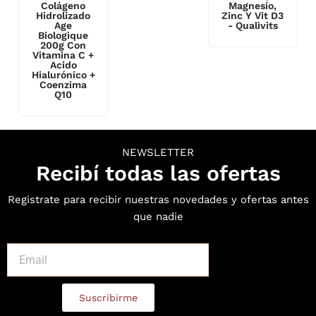
Colágeno
Magnesio,
Hidrolizado
Zinc Y Vit D3
Age
- Qualivits
Biologique
200g Con
Vitamina C +
Acido
Hialurónico +
Coenzima
Q10
NEWSLETTER
Recibí todas las ofertas
Registrate para recibir nuestras novedades y ofertas antes
que nadie
Suscribirme