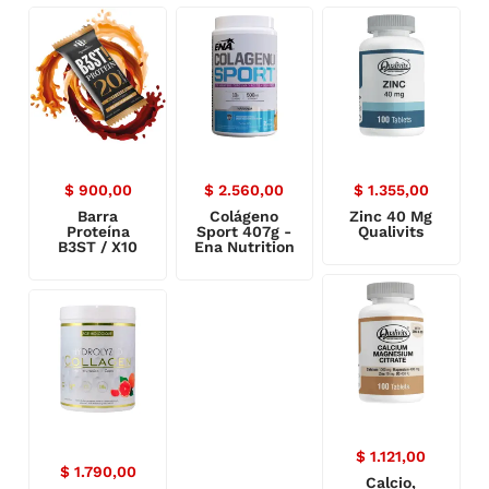
$
900,00
$
2.560,00
$
1.355,00
Barra
Colágeno
Zinc 40 Mg
Proteína
Sport 407g -
Qualivits
B3ST / X10
Ena Nutrition
$
1.121,00
$
1.790,00
Calcio,