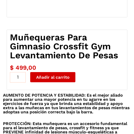
Muñequeras Para
Gimnasio Crossfit Gym
Levantamiento De Pesas
$
499,00
Muñequeras
Añadir al carrito
Para
Gimnasio
AUMENTO DE POTENCIA Y ESTABILIDAD: Es el mejor aliado
Crossfit
para aumentar una mayor potencia en tu agarre en los
Gym
ejercicios de fuerza ya que brinda una estabilidad y apoyo
extra a las muñecas en tus levantamientos de pesas mientras
Levantamiento
adoptas una posición correcta bajo la barra.
De
PROTECCIÓN: Esta muñequera es un accesorio fundamental
Pesas
para el levantamiento de pesas, crossfit y fitness ya que
PREVIENE infinidad de lesiones músculo-esqueléticas a
cantidad