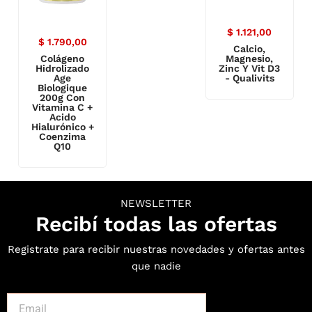
$
1.121,00
$
1.790,00
Calcio,
Colágeno
Magnesio,
Hidrolizado
Zinc Y Vit D3
Age
- Qualivits
Biologique
200g Con
Vitamina C +
Acido
Hialurónico +
Coenzima
Q10
NEWSLETTER
Recibí todas las ofertas
Registrate para recibir nuestras novedades y ofertas antes
que nadie