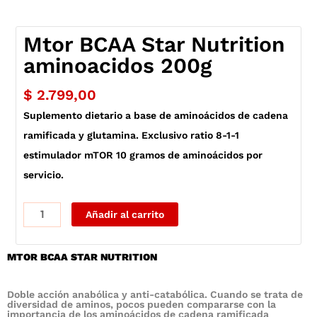
Mtor BCAA Star Nutrition
aminoacidos 200g
$
2.799,00
Suplemento dietario a base de aminoácidos de cadena
ramificada y glutamina. Exclusivo ratio 8-1-1
estimulador mTOR 10 gramos de aminoácidos por
servicio.
Mtor
Añadir al carrito
BCAA
Star
MTOR BCAA STAR NUTRITION
Nutrition
aminoacidos
200g
Doble acción anabólica y anti-catabólica. Cuando se trata de
diversidad de aminos, pocos pueden compararse con la
cantidad
importancia de los aminoácidos de cadena ramificada