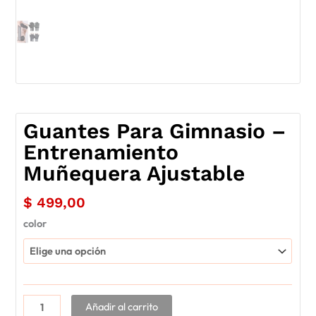
Guantes Para Gimnasio –
Entrenamiento
Muñequera Ajustable
$
499,00
Guantes
color
Para
Gimnasio
-
Entrenamiento
Muñequera
Añadir al carrito