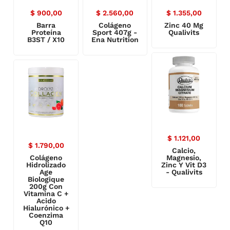
$
900,00
$
2.560,00
$
1.355,00
Barra
Colágeno
Zinc 40 Mg
Proteína
Sport 407g -
Qualivits
B3ST / X10
Ena Nutrition
$
1.121,00
$
1.790,00
Calcio,
Colágeno
Magnesio,
Hidrolizado
Zinc Y Vit D3
Age
- Qualivits
Biologique
200g Con
Vitamina C +
Acido
Hialurónico +
Coenzima
Q10