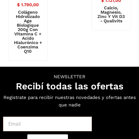
$
1.121,00
$
1.790,00
Calcio,
Colágeno
Magnesio,
Hidrolizado
Zinc Y Vit D3
Age
- Qualivits
Biologique
200g Con
Vitamina C +
Acido
Hialurónico +
Coenzima
Q10
NEWSLETTER
Recibí todas las ofertas
Registrate para recibir nuestras novedades y ofertas antes
que nadie