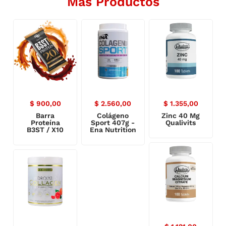
Más Productos
$
900,00
$
2.560,00
$
1.355,00
Barra
Colágeno
Zinc 40 Mg
Proteína
Sport 407g -
Qualivits
B3ST / X10
Ena Nutrition