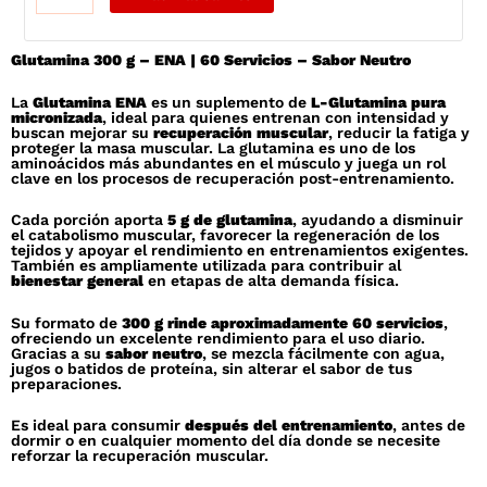
Micronizada
-
Glutamina 300 g – ENA | 60 Servicios – Sabor Neutro
300g
Ena
La
Glutamina ENA
es un suplemento de
L-Glutamina pura
Nutrition
micronizada
, ideal para quienes entrenan con intensidad y
buscan mejorar su
recuperación muscular
, reducir la fatiga y
cantidad
proteger la masa muscular. La glutamina es uno de los
aminoácidos más abundantes en el músculo y juega un rol
clave en los procesos de recuperación post-entrenamiento.
Cada porción aporta
5 g de glutamina
, ayudando a disminuir
el catabolismo muscular, favorecer la regeneración de los
tejidos y apoyar el rendimiento en entrenamientos exigentes.
También es ampliamente utilizada para contribuir al
bienestar general
en etapas de alta demanda física.
Su formato de
300 g rinde aproximadamente 60 servicios
,
ofreciendo un excelente rendimiento para el uso diario.
Gracias a su
sabor neutro
, se mezcla fácilmente con agua,
jugos o batidos de proteína, sin alterar el sabor de tus
preparaciones.
Es ideal para consumir
después del entrenamiento
, antes de
dormir o en cualquier momento del día donde se necesite
reforzar la recuperación muscular.