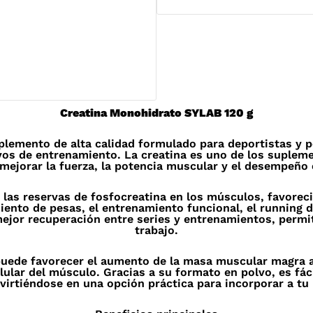
120g-
SYLAB
cantidad
Creatina Monohidrato SYLAB 120 g
lemento de alta calidad formulado para deportistas y 
ivos de entrenamiento. La creatina es uno de los supleme
ejorar la fuerza, la potencia muscular y el desempeño e
las reservas de fosfocreatina en los músculos, favoreci
ento de pesas, el entrenamiento funcional, el running d
ejor recuperación entre series y entrenamientos, perm
trabajo.
ede favorecer el aumento de la masa muscular magra a
ular del músculo. Gracias a su formato en polvo, es fáci
nvirtiéndose en una opción práctica para incorporar a tu r