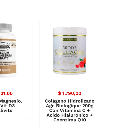
121,00
$
1.790,00
 Magnesio,
Colágeno Hidrolizado
 Vit D3 -
Age Biologique 200g
livits
Con Vitamina C +
Acido Hialurónico +
Coenzima Q10