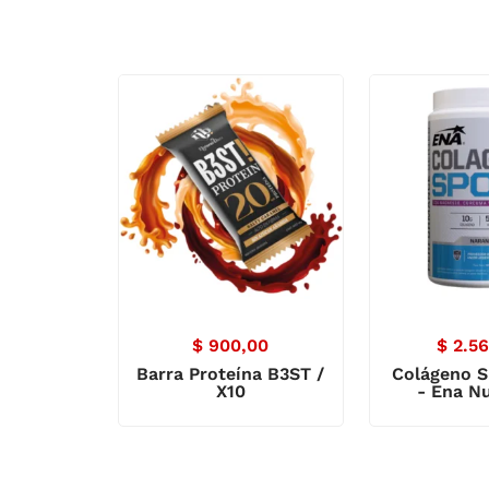
$
900,00
$
2.56
Barra Proteína B3ST /
Colágeno S
X10
- Ena Nu