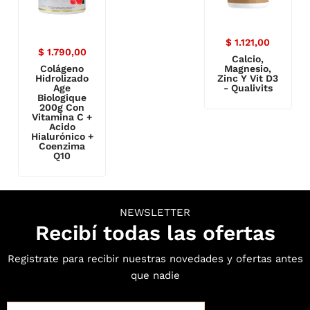
$
1.121,00
$
1.790,00
Calcio,
Colágeno
Magnesio,
Hidrolizado
Zinc Y Vit D3
Age
- Qualivits
Biologique
200g Con
Vitamina C +
Acido
Hialurónico +
Coenzima
Q10
NEWSLETTER
Recibí todas las ofertas
Registrate para recibir nuestras novedades y ofertas antes
que nadie