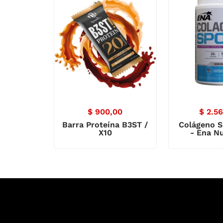
$
900,00
$
2.56
Barra Proteína B3ST /
Colágeno S
X10
- Ena Nu