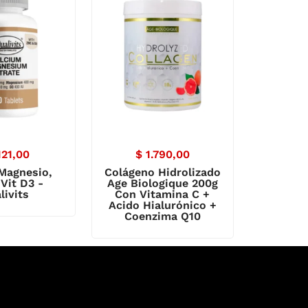
121,00
$
1.790,00
 Magnesio,
Colágeno Hidrolizado
 Vit D3 -
Age Biologique 200g
livits
Con Vitamina C +
Acido Hialurónico +
Coenzima Q10