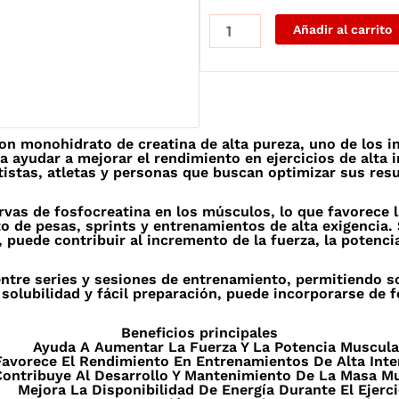
Creatina-
Añadir al carrito
Celsius-
120g-
Mohidratada
cantidad
n monohidrato de creatina de alta pureza, uno de los i
a ayudar a mejorar el rendimiento en ejercicios de alta 
tistas, atletas y personas que buscan optimizar sus res
vas de fosfocreatina en los músculos, lo que favorece 
o de pesas, sprints y entrenamientos de alta exigencia
puede contribuir al incremento de la fuerza, la potenci
ntre series y sesiones de entrenamiento, permitiendo so
solubilidad y fácil preparación, puede incorporarse de fo
Beneficios principales
Ayuda A Aumentar La Fuerza Y La Potencia Muscula
Favorece El Rendimiento En Entrenamientos De Alta Inte
ontribuye Al Desarrollo Y Mantenimiento De La Masa Mu
Mejora La Disponibilidad De Energía Durante El Ejerci