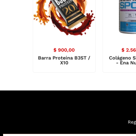
$
900,00
$
2.56
Barra Proteína B3ST /
Colágeno S
X10
- Ena Nu
Reg