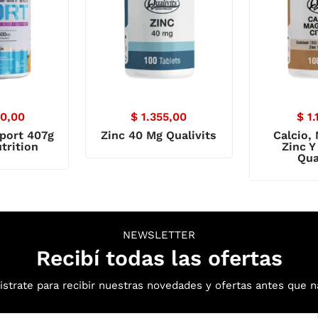
0,00
$
1.355,00
$
1.
port 407g
Zinc 40 Mg Qualivits
Calcio,
trition
Zinc Y
Qua
NEWSLETTER
Recibí todas las ofertas
istrate para recibir nuestras novedades y ofertas antes que n