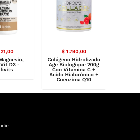
121,00
$
1.790,00
 Magnesio,
Colágeno Hidrolizado
 Vit D3 -
Age Biologique 200g
livits
Con Vitamina C +
Acido Hialurónico +
Coenzima Q10
adie