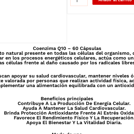
Q10
–
60
caps-
Nutrify
cantidad
Coenzima Q10 – 60 Cápsulas
 natural presente en todas las células del organismo,
ar en los procesos energéticos celulares, actúa como un
as células frente al daño causado por los radicales libre
can apoyar su salud cardiovascular, mantener niveles ó
 valorada por personas que realizan actividad física, a
lementar una alimentación equilibrada con un antioxida
Beneficios principales
Contribuye A La Producción De Energía Celular.
Ayuda A Mantener La Salud Cardiovascular.
Brinda Protección Antioxidante Frente Al Estrés Oxida
Favorece El Rendimiento Físico Y La Recuperación
Apoya El Bienestar Y La Vitalidad Diaria.