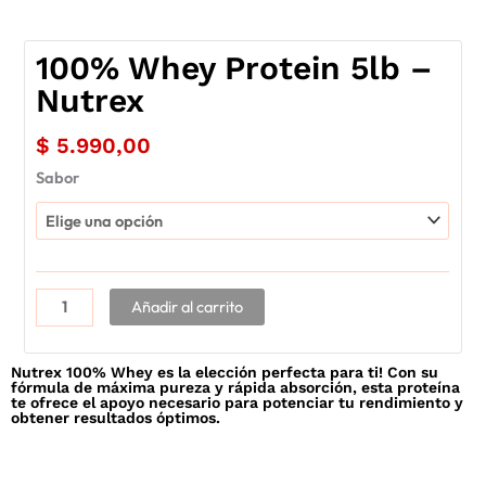
100% Whey Protein 5lb –
Nutrex
$
5.990,00
100%
Sabor
Whey
Protein
5lb
-
Nutrex
Añadir al carrito
cantidad
Nutrex 100% Whey es la elección perfecta para ti! Con su
fórmula de máxima pureza y rápida absorción, esta proteína
te ofrece el apoyo necesario para potenciar tu rendimiento y
obtener resultados óptimos.