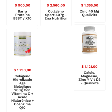
$
900,00
$
2.560,00
$
1.355,00
Barra
Colágeno
Zinc 40 Mg
Proteína
Sport 407g -
Qualivits
B3ST / X10
Ena Nutrition
$
1.121,00
$
1.790,00
Calcio,
Colágeno
Magnesio,
Hidrolizado
Zinc Y Vit D3
Age
- Qualivits
Biologique
200g Con
Vitamina C +
Acido
Hialurónico +
Coenzima
Q10