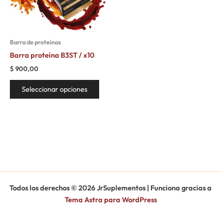
Las
opciones
se
pueden
Barra de proteínas
elegir
Barra proteína B3ST / x10
en
$
900,00
la
página
Seleccionar opciones
de
producto
Todos los derechos © 2026 JrSuplementos | Funciona gracias a
Tema Astra para WordPress