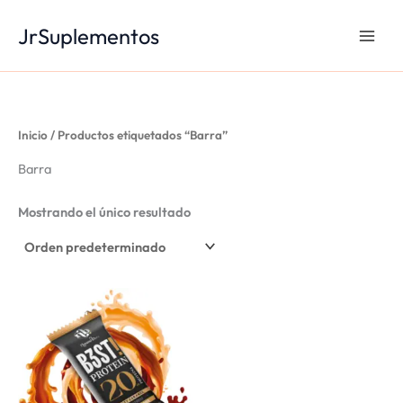
Ir
JrSuplementos
al
contenido
Inicio
/ Productos etiquetados “Barra”
Barra
Mostrando el único resultado
Este
producto
tiene
múltiples
variantes.