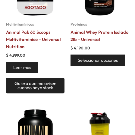
opci
AGOTADO
se
pued
Multivitamínicos
Proteínas
elegi
Animal Pak 60 Scoops
Animal Whey Protein Isolado
en
Multivitaminico – Universal
2lb – Universal
la
Nutrition
$
4.190,00
pági
$
4.999,00
de
Seleccionar opciones
prod
Leer más
Quiero que me avisen
cuando haya stock
Este
producto
tiene
múltiples