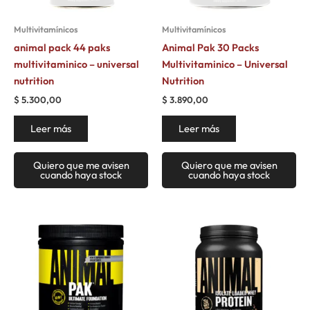
Multivitamínicos
Multivitamínicos
animal pack 44 paks
Animal Pak 30 Packs
multivitaminico – universal
Multivitaminico – Universal
nutrition
Nutrition
$
5.300,00
$
3.890,00
Leer más
Leer más
Quiero que me avisen
Quiero que me avisen
cuando haya stock
cuando haya stock
Este
prod
tiene
múlt
varia
Las