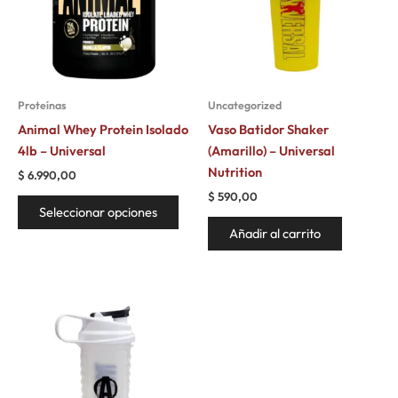
variantes.
Las
opciones
se
pueden
Proteínas
Uncategorized
elegir
Animal Whey Protein Isolado
Vaso Batidor Shaker
en
4lb – Universal
(Amarillo) – Universal
la
Nutrition
$
6.990,00
página
$
590,00
de
Seleccionar opciones
producto
Añadir al carrito