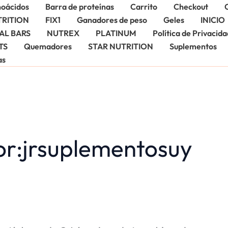
oácidos
Barra de proteínas
Carrito
Checkout
TRITION
FIX1
Ganadores de peso
Geles
INICIO
AL BARS
NUTREX
PLATINUM
Política de Privacida
TS
Quemadores
STAR NUTRITION
Suplementos
as
or:jrsuplementosuy