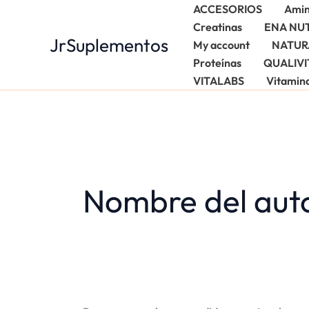
Ir
Buscar
ACCESORIOS
Amin
al
por:
Creatinas
ENA NU
JrSuplementos
contenido
My account
NATUR
Proteínas
QUALIVI
VITALABS
Vitamin
Nombre del aut